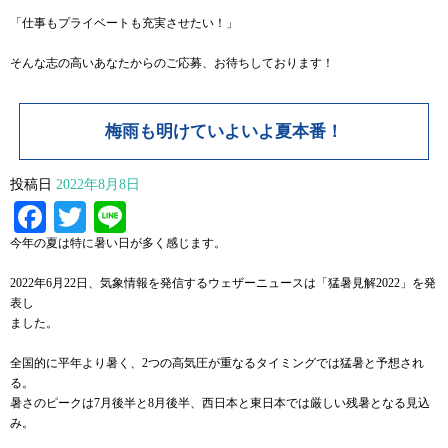
「仕事もプライベートも充実させたい！」
そんな志の高いあなたからのご応募、お待ちしております！
梅雨も明けていよいよ夏本番！
投稿日
2022年8月8日
Facebook
Twitter
Line
今年の夏は特に暑い日が多く感じます。
2022年6月22日、気象情報を発信するウェザーニュースは「猛暑見解2022」を発
表し
ました。
全国的に平年より暑く、2つの高気圧が重なるタイミングでは猛暑と予想され
る。
暑さのピークは7月後半と8月後半、西日本と東日本では厳しい残暑となる見込
み。