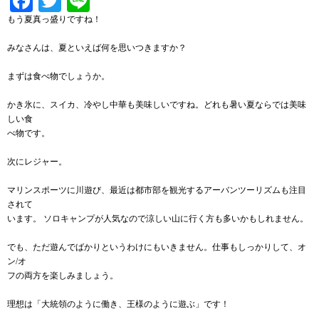
Facebook
Twitter
Line
もう夏真っ盛りですね！
みなさんは、夏といえば何を思いつきますか？
まずは食べ物でしょうか。
かき氷に、スイカ、冷やし中華も美味しいですね。どれも暑い夏ならでは美味
しい食
べ物です。
次にレジャー。
マリンスポーツに川遊び、最近は都市部を観光するアーバンツーリズムも注目
されて
います。 ソロキャンプが人気なので涼しい山に行く方も多いかもしれません。
でも、ただ遊んでばかりというわけにもいきません。仕事もしっかりして、オ
ン/オ
フの両方を楽しみましょう。
理想は「大統領のように働き、王様のように遊ぶ」です！