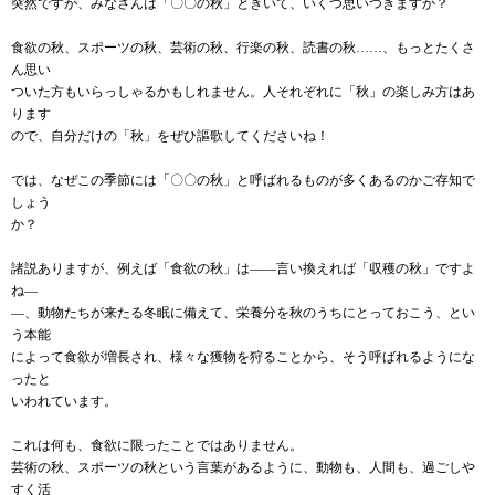
突然ですが、みなさんは「〇〇の秋」ときいて、いくつ思いつきますか？
食欲の秋、スポーツの秋、芸術の秋、行楽の秋、読書の秋……、もっとたくさ
ん思い
ついた方もいらっしゃるかもしれません。人それぞれに「秋」の楽しみ方はあ
ります
ので、自分だけの「秋」をぜひ謳歌してくださいね！
では、なぜこの季節には「〇〇の秋」と呼ばれるものが多くあるのかご存知で
しょう
か？
諸説ありますが、例えば「食欲の秋」は――言い換えれば「収穫の秋」ですよ
ね―
―、動物たちが来たる冬眠に備えて、栄養分を秋のうちにとっておこう、とい
う本能
によって食欲が増長され、様々な獲物を狩ることから、そう呼ばれるようにな
ったと
いわれています。
これは何も、食欲に限ったことではありません。
芸術の秋、スポーツの秋という言葉があるように、動物も、人間も、過ごしや
すく活