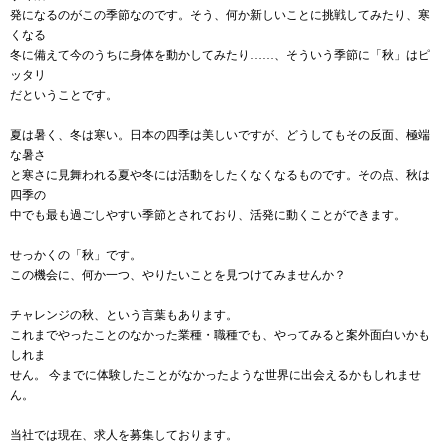
発になるのがこの季節なのです。そう、何か新しいことに挑戦してみたり、寒
くなる
冬に備えて今のうちに身体を動かしてみたり……、そういう季節に「秋」はピ
ッタリ
だということです。
夏は暑く、冬は寒い。日本の四季は美しいですが、どうしてもその反面、極端
な暑さ
と寒さに見舞われる夏や冬には活動をしたくなくなるものです。その点、秋は
四季の
中でも最も過ごしやすい季節とされており、活発に動くことができます。
せっかくの「秋」です。
この機会に、何か一つ、やりたいことを見つけてみませんか？
チャレンジの秋、という言葉もあります。
これまでやったことのなかった業種・職種でも、やってみると案外面白いかも
しれま
せん。 今までに体験したことがなかったような世界に出会えるかもしれませ
ん。
当社では現在、求人を募集しております。