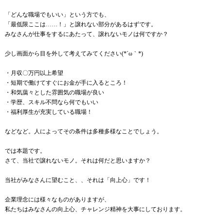
「どんな職場でもいい」という方でも、
「最低限ここは……！」と譲れない部分があるはずです。
みなさんが仕事をするにあたって、譲れないモノは何ですか？
少し画面から目を外して考えてみてください(*´ω｀*)
・月収〇万円以上希望
・短期で働けてすぐにお金が手に入るところ！
・和気藹々とした雰囲気の職場が良い
・学歴、スキル不問なら何でもいい
・福利厚生が充実している職場！
などなど。人によってその条件は多種多様なことでしょう。
では本題です。
さて、当社で譲れないモノ。それは何だと思いますか？
当社がみなさんに望むこと、、それは「向上心」です！
企業理念には様々なものがありますが、
私たちはみなさんの向上心、チャレンジ精神を大事にしております。