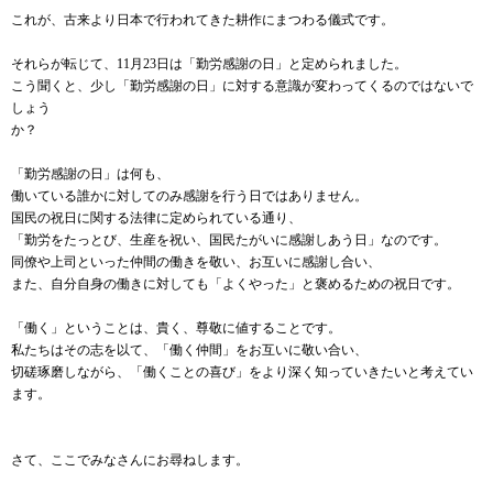
これが、古来より日本で行われてきた耕作にまつわる儀式です。
それらが転じて、11月23日は「勤労感謝の日」と定められました。
こう聞くと、少し「勤労感謝の日」に対する意識が変わってくるのではないで
しょう
か？
「勤労感謝の日」は何も、
働いている誰かに対してのみ感謝を行う日ではありません。
国民の祝日に関する法律に定められている通り、
「勤労をたっとび、生産を祝い、国民たがいに感謝しあう日」なのです。
同僚や上司といった仲間の働きを敬い、お互いに感謝し合い、
また、自分自身の働きに対しても「よくやった」と褒めるための祝日です。
「働く」ということは、貴く、尊敬に値することです。
私たちはその志を以て、「働く仲間」をお互いに敬い合い、
切磋琢磨しながら、「働くことの喜び」をより深く知っていきたいと考えてい
ます。
さて、ここでみなさんにお尋ねします。