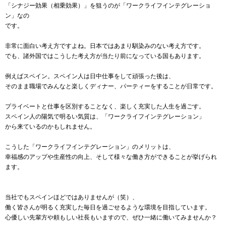
「シナジー効果（相乗効果）」を狙うのが「ワークライフインテグレーショ
ン」なの
です。
非常に面白い考え方ですよね。日本ではあまり馴染みのない考え方です。
でも、諸外国ではこうした考え方が当たり前になっている国もあります。
例えばスペイン。スペイン人は日中仕事をして頑張った後は、
そのまま職場でみんなと楽しくディナー、パーティーをすることが日常です。
プライベートと仕事を区別することなく、楽しく充実した人生を過ごす。
スペイン人の陽気で明るい気質は、「ワークライフインテグレーション」
から来ているのかもしれません。
こうした「ワークライフインテグレーション」のメリットは、
幸福感のアップや生産性の向上、そして様々な働き方ができることが挙げられ
ます。
当社でもスペインほどではありませんが（笑）、
働く皆さんが明るく充実した毎日を過ごせるような環境を目指しています。
心優しい先輩方や頼もしい社長もいますので、ぜひ一緒に働いてみませんか？