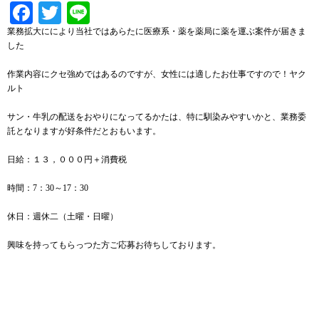
Facebook
Twitter
Line
業務拡大ににより当社ではあらたに医療系・薬を薬局に薬を運ぶ案件が届きま
した
作業内容にクセ強めではあるのですが、女性には適したお仕事ですので！ヤク
ルト
サン・牛乳の配送をおやりになってるかたは、特に馴染みやすいかと、業務委
託となりますが好条件だとおもいます。
日給：１３，０００円＋消費税
時間：7：30～17：30
休日：週休二（土曜・日曜）
興味を持ってもらっつた方ご応募お待ちしております。