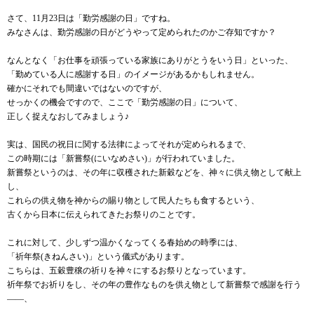
さて、11月23日は「勤労感謝の日」ですね。
みなさんは、勤労感謝の日がどうやって定められたのかご存知ですか？
なんとなく「お仕事を頑張っている家族にありがとうをいう日」といった、
「勤めている人に感謝する日」のイメージがあるかもしれません。
確かにそれでも間違いではないのですが、
せっかくの機会ですので、ここで「勤労感謝の日」について、
正しく捉えなおしてみましょう♪
実は、国民の祝日に関する法律によってそれが定められるまで、
この時期には「新嘗祭(にいなめさい)」が行われていました。
新嘗祭というのは、その年に収穫された新穀などを、神々に供え物として献上
し、
これらの供え物を神からの賜り物として民人たちも食するという、
古くから日本に伝えられてきたお祭りのことです。
これに対して、少しずつ温かくなってくる春始めの時季には、
「祈年祭(きねんさい)」という儀式があります。
こちらは、五穀豊穣の祈りを神々にするお祭りとなっています。
祈年祭でお祈りをし、その年の豊作なものを供え物として新嘗祭で感謝を行う
――、